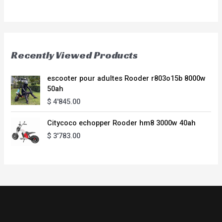
Recently Viewed Products
escooter pour adultes Rooder r803o15b 8000w
50ah
$
4'845.00
Citycoco echopper Rooder hm8 3000w 40ah
$
3'783.00