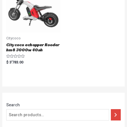
Citycoco
Citycoco echopper Rooder
hm8 3000w 40ah
Rated
$
3'783.00
0
out
of
5
Search